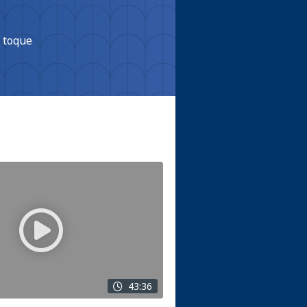
m toque
43:36