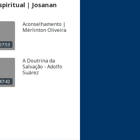
piritual | Josanan
Aconselhamento |
Mérlinton Oliveira
07:53
A Doutrina da
Salvação - Adolfo
Suárez
47:42