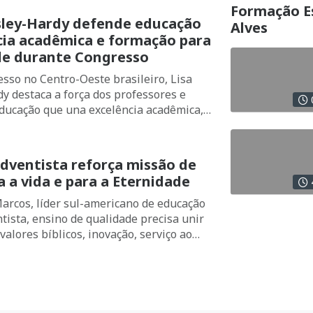
Formação Es
sley-Hardy defende educação
Alves
cia acadêmica e formação para
de durante Congresso
sso no Centro-Oeste brasileiro, Lisa
y destaca a força dos professores e
ucação que una excelência acadêmica,
ação para a eternidade
dventista reforça missão de
 a vida e para a Eternidade
arcos, líder sul-americano de educação
tista, ensino de qualidade precisa unir
alores bíblicos, inovação, serviço ao
nvolvimento integral dos estudantes