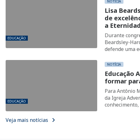
NOTÍCIA
Lisa Beard
de excelên
a Eternida
Durante congre
EDUCAÇÃO
Beardsley-Hard
defende uma ed
cuidado e form
NOTÍCIA
Educação A
formar para
Para Antônio M
da Igreja Adven
EDUCAÇÃO
conhecimento, v
próximo e dese
Veja mais notícias