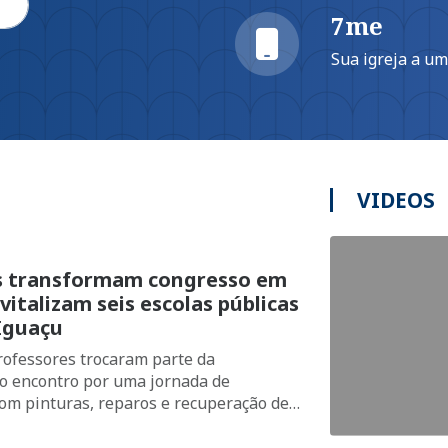
7me
Sua igreja a u
VIDEOS
s transformam congresso em
vitalizam seis escolas públicas
Iguaçu
rofessores trocaram parte da
o encontro por uma jornada de
com pinturas, reparos e recuperação de
ados por estudantes da rede municipal